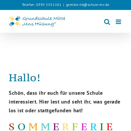
Zum
Telefon: 0395 5551101
|
gsmitte-nb@schule-mv.de
Inhalt
springen
Hallo!
Schön, dass ihr euch für unsere Schule
interessiert. Hier lest und seht ihr, was gerade
los ist oder stattgefunden hat!
S
O
M
M
E
R
F
E
R
I
E